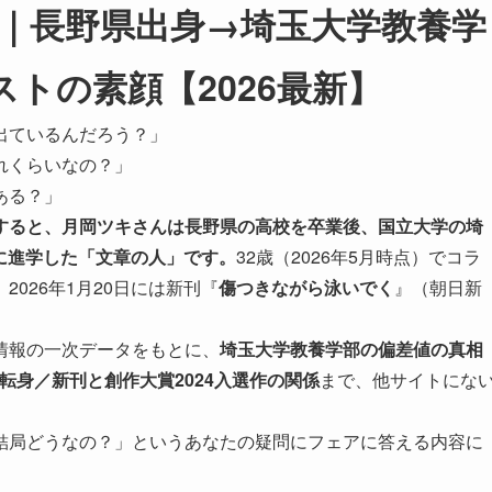
｜長野県出身→埼玉大学教養学
ニストの素顔【2026最新】
出ているんだろう？」
れくらいなの？」
ある？」
すると、月岡ツキさんは長野県の高校を卒業後、国立大学の埼
）に進学した「文章の人」です。
32歳（2026年5月時点）でコラ
026年1月20日には新刊『
傷つきながら泳いでく
』（朝日新
情報の一次データをもとに、
埼玉大学教養学部の偏差値の真相
転身／新刊と創作大賞2024入選作の関係
まで、他サイトにな
結局どうなの？」というあなたの疑問にフェアに答える内容に