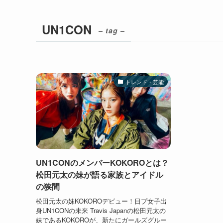
UN1CON
– tag –
トレンド・芸能
UN1CONのメンバーKOKOROとは？
松田元太の妹が語る家族とアイドル
の狭間
松田元太の妹KOKOROデビュー！日プ女子出
身UN1CONの未来 Travis Japanの松田元太の
妹であるKOKOROが、新たにガールズグルー