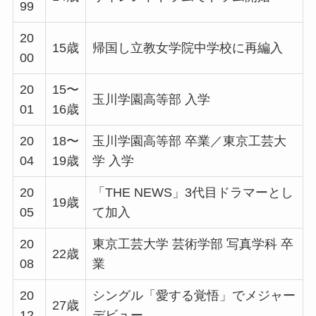
99
20
15歳
帰国し立教女学院中学校に再編入
00
20
15〜
玉川学園高等部 入学
01
16歳
20
18〜
玉川学園高等部 卒業／東京工芸大
04
19歳
学 入学
20
「THE NEWS」3代目ドラマーとし
19歳
05
て加入
20
東京工芸大学 芸術学部 写真学科 卒
22歳
08
業
20
シングル「愛する覚悟」でメジャー
27歳
12
デビュー