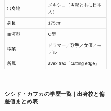
メキシコ（両親ともに日本
出身地
人）
身長
175cm
血液型
O型
ドラマー／歌手／女優／モ
職業
デル
所属
avex trax「cutting edge」
シシド・カフカの学歴一覧｜出身校と偏
差値まとめ表