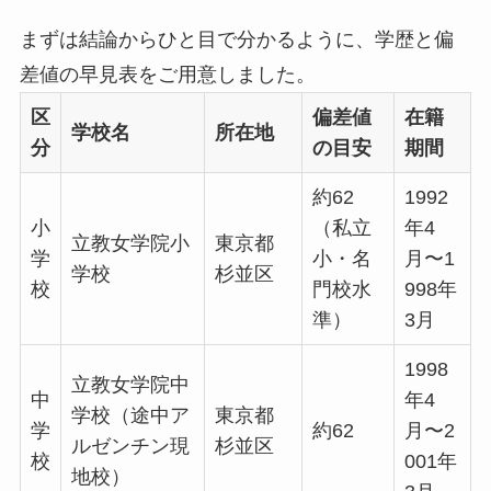
まずは結論からひと目で分かるように、学歴と偏
差値の早見表をご用意しました。
区
偏差値
在籍
学校名
所在地
分
の目安
期間
約62
1992
小
（私立
年4
立教女学院小
東京都
学
小・名
月〜1
学校
杉並区
校
門校水
998年
準）
3月
1998
立教女学院中
中
年4
学校（途中ア
東京都
学
約62
月〜2
ルゼンチン現
杉並区
校
001年
地校）