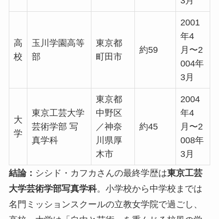
3月
2001
年4
高
玉川学園高等
東京都
約59
月〜2
校
部
町田市
004年
3月
東京都
2004
東京工芸大学
中野区
年4
大
芸術学部 写
／神奈
約45
月〜2
学
真学科
川県厚
008年
木市
3月
結論：
シシド・カフカさんの最終学歴は
東京工芸
大学芸術学部写真学科
。小学校から中学校までは
名門ミッションスクールの立教女学院で過ごし、