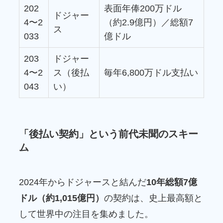
202
表面年俸200万ドル
ドジャー
4〜2
（約2.9億円）／総額7
ス
033
億ドル
203
ドジャー
4〜2
ス（後払
毎年6,800万ドル支払い
043
い）
「後払い契約」という前代未聞のスキー
ム
2024年からドジャースと結んだ
10年総額7億
ドル（約1,015億円）
の契約は、史上最高額と
して世界中の注目を集めました。