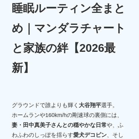
睡眠ルーティン全まと
め｜マンダラチャート
と家族の絆【2026最
新】
グラウンドで誰よりも輝く
大谷翔平
選手。
ホームランや160km/hの剛速球の裏側には、
妻・田中真美子さんとの穏やかな日常
や、ふ
わふわのしっぽを揺らす
愛犬デコピン
、そし