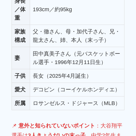
身長
／体
193cm／約95kg
重
家族
父・徹さん、母・加代子さん、兄・
構成
龍太さん、姉、本人（末っ子）
田中真美子さん（元バスケットボー
妻
ル選手・1996年12月11日生）
子供
長女（2025年4月誕生）
愛犬
デコピン（コーイケルホンディエ）
所属
ロサンゼルス・ドジャース（MLB）
📌
意外と知られていないポイント
：大谷翔平
選手は
3人きょうだいの末っ子
。中学2年生ま