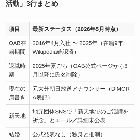
活動」3行まとめ
項目
最新ステータス（2026年5月時点）
OAB在
2016年4月入社 〜 2025年（在籍9年・
籍期間
Wikipedia確認済）
退職時
2025年夏ごろ（OAB公式ページから8
期
月以降に氏名削除）
現在の
元大分朝日放送アナウンサー（DiMOR
肩書き
A表記）
地元団体SNSで「新天地でのご活躍を
新天地
祈念」とエール／詳細未公表
結婚
公式発表なし（独身と推測）