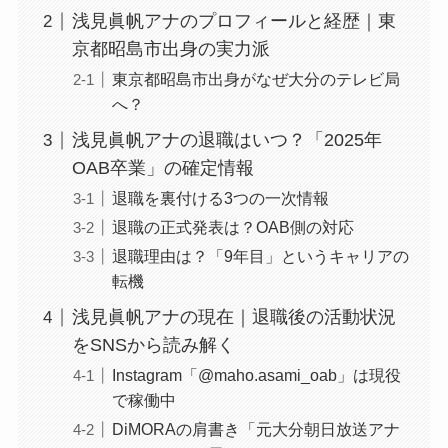
浅見眞帆アナのプロフィールと経歴｜東
京都昭島市出身の実力派
東京都昭島市出身がなぜ大分のテレビ局
へ？
浅見眞帆アナの退職はいつ？「2025年
OAB卒業」の確定情報
退職を裏付ける3つの一次情報
退職の正式発表は？OAB側の対応
退職理由は？「9年目」というキャリアの
転機
浅見眞帆アナの現在｜退職後の活動状況
をSNSから読み解く
Instagram「@maho.asami_oab」は現役
で稼働中
DiMORAの肩書き「元大分朝日放送アナ