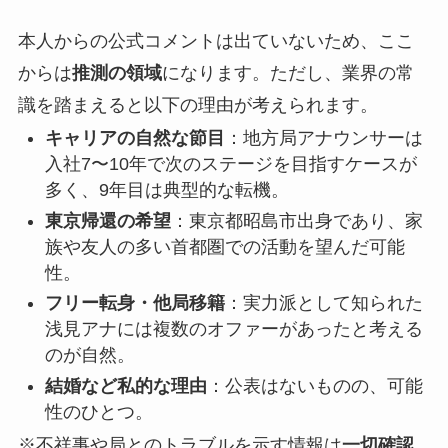
本人からの公式コメントは出ていないため、ここ
からは
推測の領域
になります。ただし、業界の常
識を踏まえると以下の理由が考えられます。
キャリアの自然な節目
：地方局アナウンサーは
入社7〜10年で次のステージを目指すケースが
多く、9年目は典型的な転機。
東京帰還の希望
：東京都昭島市出身であり、家
族や友人の多い首都圏での活動を望んだ可能
性。
フリー転身・他局移籍
：実力派として知られた
浅見アナには複数のオファーがあったと考える
のが自然。
結婚など私的な理由
：公表はないものの、可能
性のひとつ。
※不祥事や局とのトラブルを示す情報は
一切確認