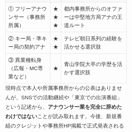
① フリーアナウ
★
都内事務所からのオファ
ンサー（事務所
★
ーは中堅地方局アナの王
所属）
★
道ルート
② キー局・準キ
★
テレビ朝日系列の経験を
ー局の契約アナ
★
活かせる選択肢
③ 異業種転身
青山学院大卒の学歴を活
（広報・MC専
★
かす選択肢
業など）
現時点で本人や所属事務所からの公表はありませ
んが、SNSでの活動継続や「東京での出演番組」
という記述から、
アナウンサー業を完全に辞めた
わけではない
ことが読み取れます。今後、新規番
組のクレジットや事務所HP掲載で正式発表される