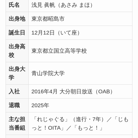
氏名
浅見 眞帆（あさみ まほ）
出身地
東京都昭島市
誕生日
12月12日（いて座）
出身高
東京都立国立高等学校
校
出身大
青山学院大学
学
入社
2016年4月 大分朝日放送（OAB）
退職
2025年
主な担
「れじゃぐる」（進行・7年）／「じも
当番組
っと！OITA」／「もっと！」