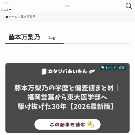
メニュー
ホーム
藤本万梨乃
藤本万梨乃
– tag –
トレンド・芸能