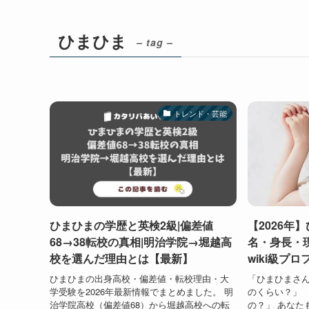
ひまひま
– tag –
トレンド・芸能
ひまひまの学歴と英検2級|偏差値
【2026年
68→38転校の真相|明治学院→堀越高
名・身長・現
校を選んだ理由とは【最新】
wiki級プ
ひまひまの出身高校・偏差値・転校理由・大
「ひまひまさん
学受験を2026年最新情報でまとめました。 明
のくらい？」 
治学院高校（偏差値68）から堀越高校への転
の？」 あなたも