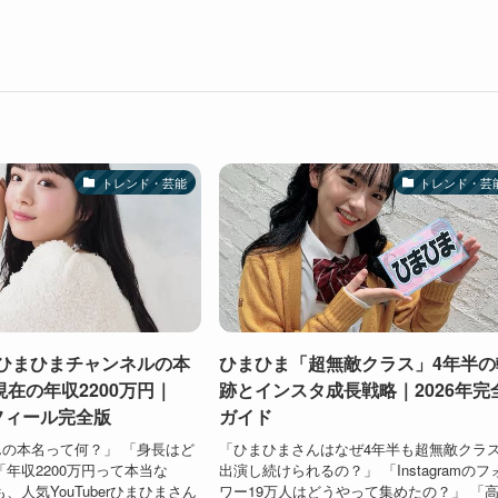
トレンド・芸能
トレンド・芸
】ひまひまチャンネルの本
ひまひま「超無敵クラス」4年半の
在の年収2200万円｜
跡とインスタ成長戦略｜2026年完
ロフィール完全版
ガイド
の本名って何？」 「身長はど
「ひまひまさんはなぜ4年半も超無敵クラ
「年収2200万円って本当な
出演し続けられるの？」 「Instagramのフ
、人気YouTuberひまひまさん
ワー19万人はどうやって集めたの？」 「