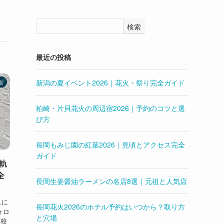
検索
最近の投稿
新潟の夏イベント2026｜花火・祭り完全ガイド
能
柏崎・片貝花火の周辺宿2026｜予約のコツと選
び方
長岡もみじ園の紅葉2026｜見頃とアクセス完全
ガイド
軌
全
長岡生姜醤油ラーメンの名店8選｜元祖と人気店
スに
長岡花火2026のホテル予約はいつから？取り方
ォロ
と穴場
高校