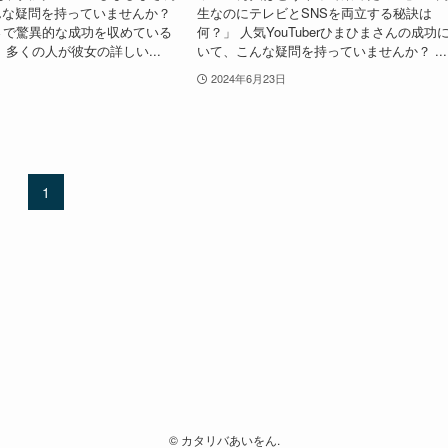
んな疑問を持っていませんか？
生なのにテレビとSNSを両立する秘訣は
さで驚異的な成功を収めている
何？」 人気YouTuberひまひまさんの成功
 多くの人が彼女の詳しい...
いて、こんな疑問を持っていませんか？ ...
2024年6月23日
1
©
カタリバあいをん.